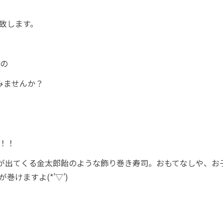
致します。
座の
みませんか？
！！
が出てくる金太郎飴のような飾り巻き寿司。おもてなしや、お
けますよ(*’▽’)