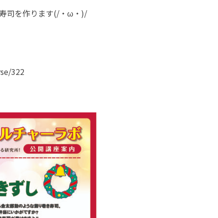
司を作ります(/・ω・)/
rse/322