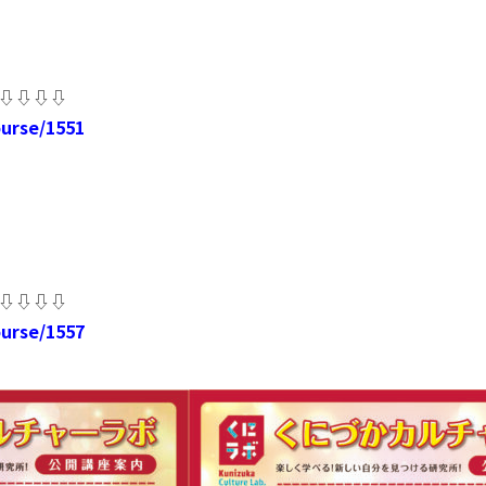
⇩⇩⇩⇩
ourse/1
551
⇩⇩⇩⇩
ourse/1557