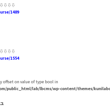
⇩⇩⇩⇩
ourse/1489
⇩⇩⇩⇩
ourse/1554
ay offset on value of type bool in
om/public_html/lab/lbcms/wp-content/themes/kunilabo
ュ