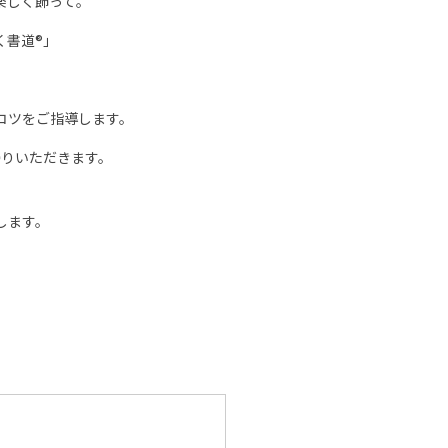
楽しく飾って。
く書道®」
コツをご指導します。
帰りいただきます。
します。