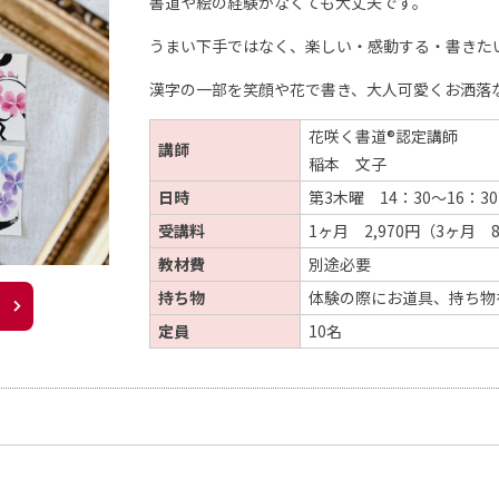
書道や絵の経験がなくても大丈夫です。
うまい下手ではなく、楽しい・感動する・書きた
漢字の一部を笑顔や花で書き、大人可愛くお洒落
花咲く書道®認定講師
講師
稲本 文子
日時
第3木曜 14：30～16：30
受講料
1ヶ月 2,970円（3ヶ月 8
教材費
別途必要
持ち物
体験の際にお道具、持ち物
定員
10名