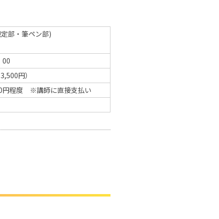
定部・筆ペン部)
00
3,500円）
00円程度 ※講師に直接支払い