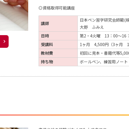
◎資格取得可能講座
日本ペン習字研究会師範(規
講師
大野 ふみえ
日時
第2・4火曜 13：00～16：
受講料
1ヶ月 4,500円（3ヶ月 1
教材費
初回に見本・書籍代等5,0
持ち物
ボールペン、練習用ノート