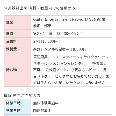
＊楽器貸出可(有料・教室内での使用のみ)
Guitar Entertainment Network｢GEN｣監事
講師
前畑 邦彦
日時
第2・4 月曜 13：30～15：00
受講料
3ヶ月16,500円
教材費
楽器レンタル希望者＝１回500円
筆記用具、アコースティックまたはクラシック
ギター(レッスン時のみレンタル可。持ち出し
持ち物
不可)、五線譜ノート、必要な方はピック、足
台（ギター、ピックなどお持ちでない方は、ま
ずは手ぶらでお越しいただいても構いません）
体験 見学 ご希望の方
体験日時
無料体験実施中
見学日時
随時募集中