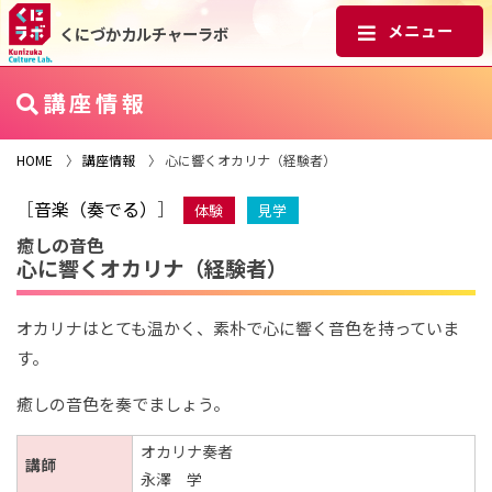
くにづかカルチャーラボ
講座情報
HOME
〉
講座情報
〉 心に響くオカリナ（経験者）
［
音楽（奏でる）
］
体験
見学
癒しの音色
心に響くオカリナ（経験者）
オカリナはとても温かく、素朴で心に響く音色を持っていま
す。
癒しの音色を奏でましょう。
オカリナ奏者
講師
永澤 学