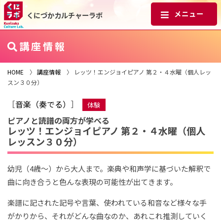
くにづかカルチャーラボ
講座情報
HOME
〉
講座情報
〉 レッツ！エンジョイピアノ 第２・４水曜（個人レッ
スン３０分）
［
音楽（奏でる）
］
体験
ピアノと読譜の両方が学べる
レッツ！エンジョイピアノ 第２・４水曜（個人
レッスン３０分）
幼児（4歳～）から大人まで。楽典や和声学に基づいた解釈で
曲に向き合うと色んな表現の可能性が出てきます。
楽譜に記された記号や言葉、使われている和音など様々な手
がかりから、それがどんな曲なのか、あれこれ推測していく