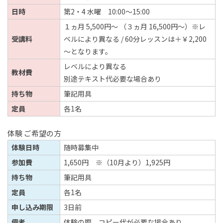
日時
第2・4 水曜 10:00～15:00
１ヵ月 5,500円～ （３ヵ月 16,500円～）※レ
受講料
ベルにより異なる / 60分レッスンは＋￥2,200
～となります。
レベルにより異なる
教材費
別途テキスト代必要な場合あり
持ち物
筆記用具
定員
各1名
体験 ご希望の方
体験日時
随時募集中
参加費
1,650円 ※（10月より）1,925円
持ち物
筆記用具
定員
各1名
申し込み期限
3日前
備考
体験の際、コピー代が必要な場合あり