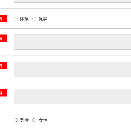
体験
見学
須
須
須
須
男性
女性