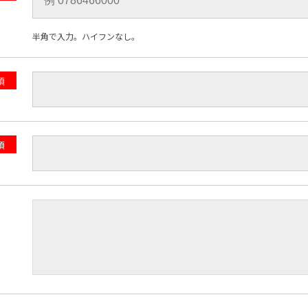
半角で入力。ハイフンなし。
須
須