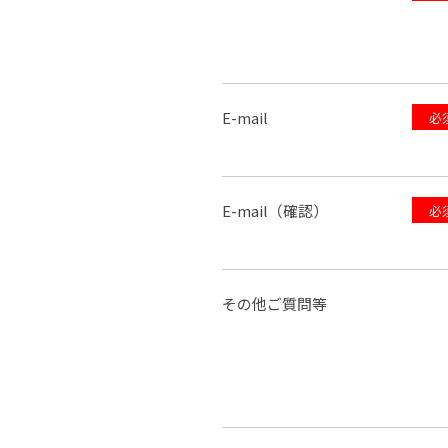
E-mail
必
E-mail（確認）
必
その他ご質問等