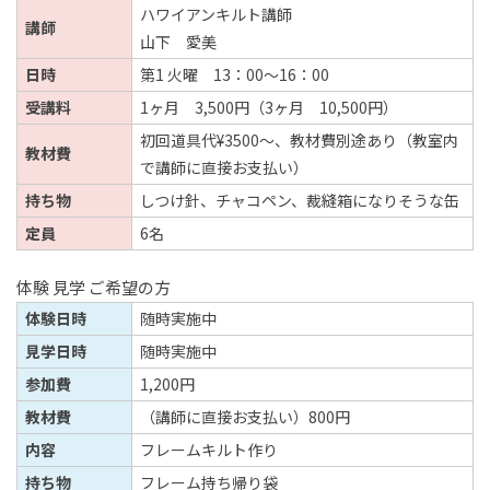
ハワイアンキルト講師
講師
山下 愛美
日時
第1 火曜 13：00～16：00
受講料
1ヶ月 3,500円（3ヶ月 10,500円）
初回道具代¥3500～、教材費別途あり（教室内
教材費
で講師に直接お支払い）
持ち物
しつけ針、チャコペン、裁縫箱になりそうな缶
定員
6名
体験 見学 ご希望の方
体験日時
随時実施中
見学日時
随時実施中
参加費
1,200円
教材費
（講師に直接お支払い）800円
内容
フレームキルト作り
持ち物
フレーム持ち帰り袋