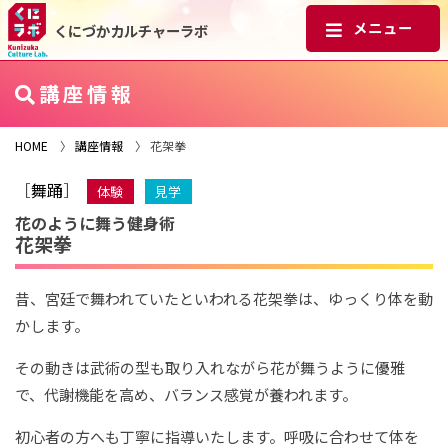
くにづかカルチャーラボ
講座情報
HOME
〉
講座情報
〉 花架拳
［
舞踊
］
体験
見学
花のように舞う健身術
花架拳
昔、宮廷で舞われていたといわれる花架拳は、ゆっくり体を動
かします。
その動きは武術の型も取り入れながら花が舞うように優雅
で、代謝機能を高め、バランス感覚が養われます。
初心者の方へも丁寧に指導いたします。呼吸に合わせて体を