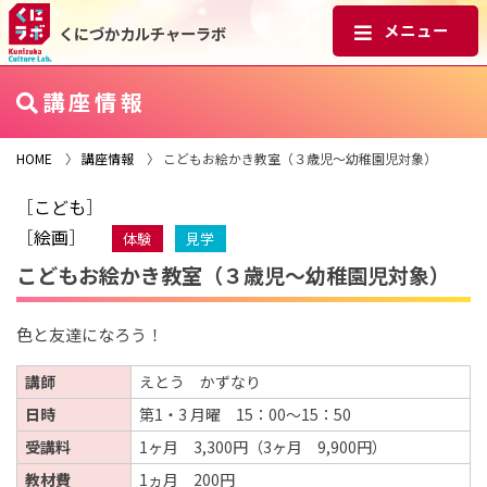
くにづかカルチャーラボ
講座情報
HOME
〉
講座情報
〉 こどもお絵かき教室（３歳児～幼稚園児対象）
［
こども
］
［
絵画
］
体験
見学
こどもお絵かき教室（３歳児～幼稚園児対象）
色と友達になろう！
講師
えとう かずなり
日時
第1・3 月曜 15：00～15：50
受講料
1ヶ月 3,300円（3ヶ月 9,900円）
教材費
1ヵ月 200円