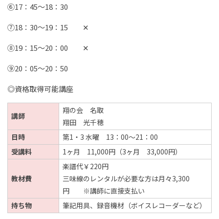
⑥17：45～18：30
⑦18：30～19：15 ✕
⑧19：15～20：00 ✕
⑨20：05～20：50
◎資格取得可能講座
翔の会 名取
講師
翔田 光千穂
日時
第1・3 水曜 13：00～21：00
受講料
1ヶ月 11,000円（3ヶ月 33,000円）
楽譜代￥220円
教材費
三味線のレンタルが必要な方は月々3,300
円 ※講師に直接支払い
持ち物
筆記用具、録音機材（ボイスレコーダーなど）