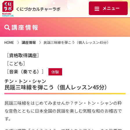
くにづかカルチャーラボ
講座情報
HOME
〉
講座情報
〉 民謡三味線を弾こう（個人レッスン45分）
［
資格取得講座
］
［
こども
］
［
音楽（奏でる）
］
体験
チン・トン・シャン
民謡三味線を弾こう（個人レッスン45分）
民謡三味線をはじめてみませんか？チン・トン・シャンの粋
な音色とともに日本全国の民謡を楽しむ気軽な和のお稽古で
す。