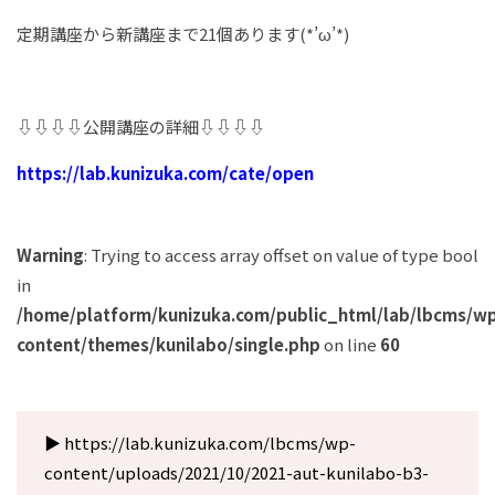
定期講座から新講座まで21個あります(*’ω’*)
⇩⇩⇩⇩公開講座の詳細⇩⇩⇩⇩
https://lab.kunizuka.com/cate/open
Warning
: Trying to access array offset on value of type bool
in
/home/platform/kunizuka.com/public_html/lab/lbcms/w
content/themes/kunilabo/single.php
on line
60
▶︎ https://lab.kunizuka.com/lbcms/wp-
content/uploads/2021/10/2021-aut-kunilabo-b3-