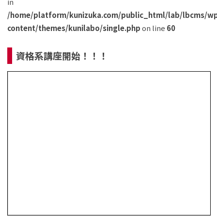
in
/home/platform/kunizuka.com/public_html/lab/lbcms/w
content/themes/kunilabo/single.php
on line
60
資格系講座開始！！！